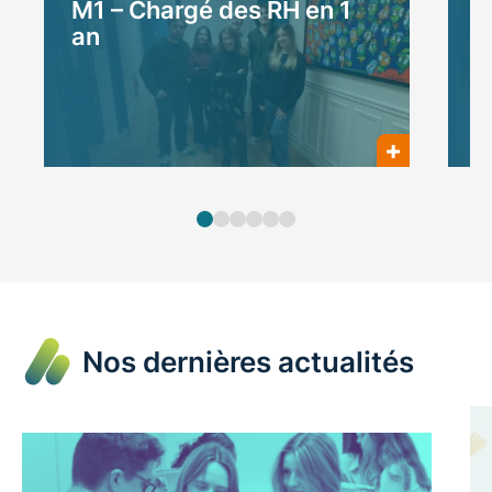
M1 – Chargé des RH en 1
M
an
Nos dernières actualités