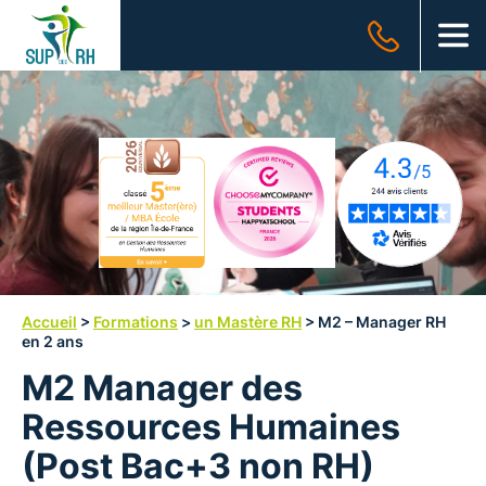
SUP
des
OUV
RH
Accueil
>
Formations
>
un Mastère RH
>
M2 – Manager RH
en 2 ans
M2 Manager des
Ressources Humaines
(Post Bac+3 non RH)